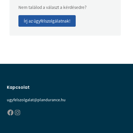
Nem találod a választ a kérdésedre?
Írj az ügyfélszolgálatnak!
Kapcsolat
ugyfelszolgalat@plandurance.hu
Facebook
Instagram