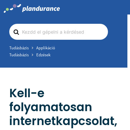
Skip
to
content
Search
For
Tudásbázis
Applikáció
Tudásbázis
Edzések
Kell-e
folyamatosan
internetkapcsolat,