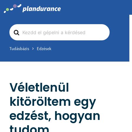
Skip
to
content
Search
For
Tudásbázis
Edzések
Véletlenül
kitöröltem egy
edzést, hogyan
tudom