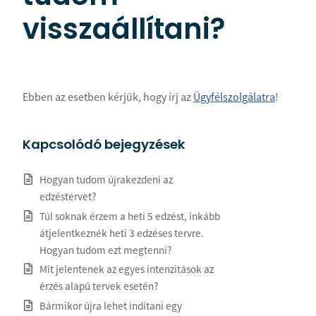
visszaállítani?
Ebben az esetben kérjük, hogy írj az
Ügyfélszolgálatra
!
Kapcsolódó bejegyzések
Hogyan tudom újrakezdeni az
edzéstervet?
Túl soknak érzem a heti 5 edzést, inkább
átjelentkeznék heti 3 edzéses tervre.
Hogyan tudom ezt megtenni?
Mit jelentenek az egyes intenzitások az
érzés alapú tervek esetén?
Bármikor újra lehet indítani egy