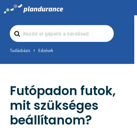
Skip
to
content
Search
For
Tudásbázis
Edzések
Futópadon futok,
mit szükséges
beállítanom?