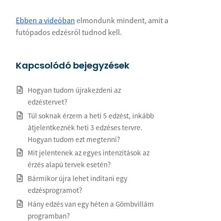
Ebben a videóban
elmondunk mindent, amit a
futópados edzésről tudnod kell.
Kapcsolódó bejegyzések
Hogyan tudom újrakezdeni az
edzéstervet?
Túl soknak érzem a heti 5 edzést, inkább
átjelentkeznék heti 3 edzéses tervre.
Hogyan tudom ezt megtenni?
Mit jelentenek az egyes intenzitások az
érzés alapú tervek esetén?
Bármikor újra lehet indítani egy
edzésprogramot?
Hány edzés van egy héten a Gömbvillám
programban?