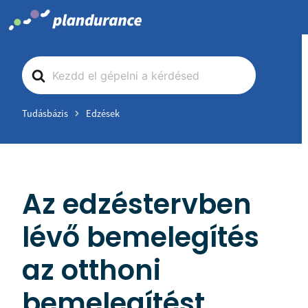
Skip
to
content
Search
For
Tudásbázis
Edzések
Az edzéstervben
lévő bemelegítés
az otthoni
bemelegítést