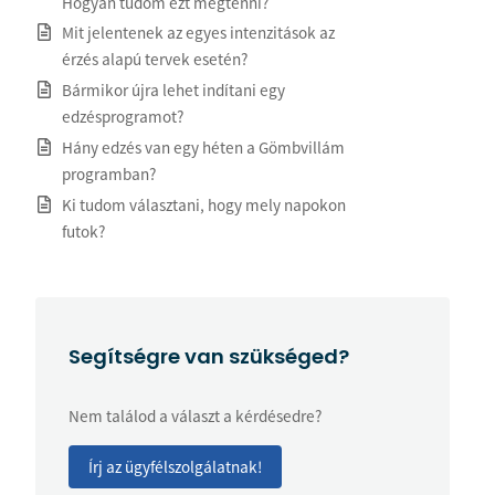
Hogyan tudom ezt megtenni?
Mit jelentenek az egyes intenzitások az
érzés alapú tervek esetén?
Bármikor újra lehet indítani egy
edzésprogramot?
Hány edzés van egy héten a Gömbvillám
programban?
Ki tudom választani, hogy mely napokon
futok?
Segítségre van szükséged?
Nem találod a választ a kérdésedre?
Írj az ügyfélszolgálatnak!