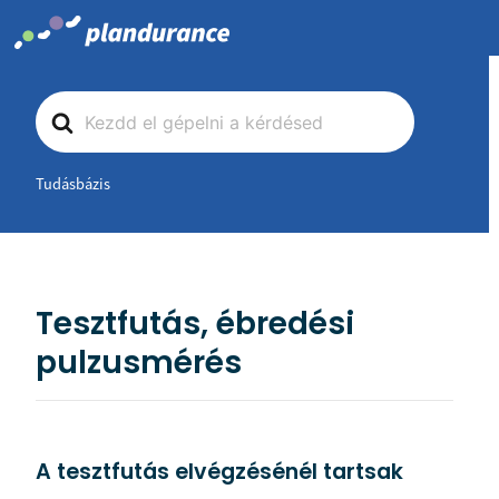
Skip
to
content
Search
For
Tudásbázis
Tesztfutás, ébredési
pulzusmérés
A tesztfutás elvégzésénél tartsak