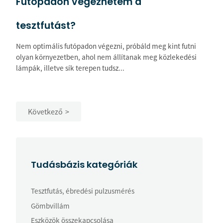
Futópadon végezhetem a
tesztfutást?
Nem optimális futópadon végezni, próbáld meg kint futni
olyan környezetben, ahol nem állítanak meg közlekedési
lámpák, illetve sík terepen tudsz...
Következő
Tudásbázis kategóriák
Tesztfutás, ébredési pulzusmérés
Gömbvillám
Eszközök összekapcsolása