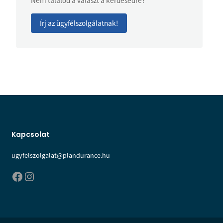
Nem találod a választ a kérdésedre?
Írj az ügyfélszolgálatnak!
Kapcsolat
ugyfelszolgalat@plandurance.hu
Facebook
Instagram