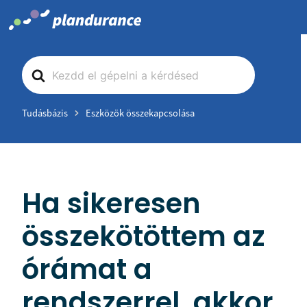
Skip
to
content
Search
For
Tudásbázis
Eszközök összekapcsolása
Ha sikeresen
összekötöttem az
órámat a
rendszerrel, akkor