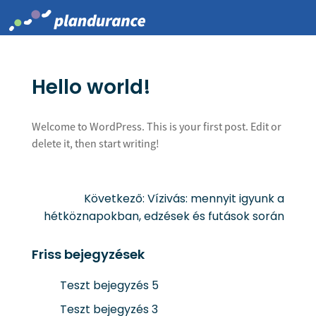
Skip
to
content
Hello world!
Welcome to WordPress. This is your first post. Edit or
delete it, then start writing!
Következő:
Vízivás: mennyit igyunk a
Bejegyzés
hétköznapokban, edzések és futások során
navigáció
Friss bejegyzések
Teszt bejegyzés 5
Teszt bejegyzés 3